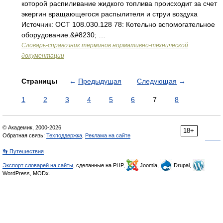
которой распиливание жидкого топлива происходит за счет
экергин вращающегося распылителя и струи воздуха
Источник: ОСТ 108.030.128 78: Котельно вспомогательное
оборудование.&#8230; …
Словарь-справочник терминов нормативно-технической
документации
Страницы
←
Предыдущая
Следующая
→
1
2
3
4
5
6
7
8
© Академик, 2000-2026
18+
Обратная связь:
Техподдержка
,
Реклама на сайте
👣 Путешествия
Экспорт словарей на сайты
, сделанные на PHP,
Joomla,
Drupal,
WordPress, MODx.