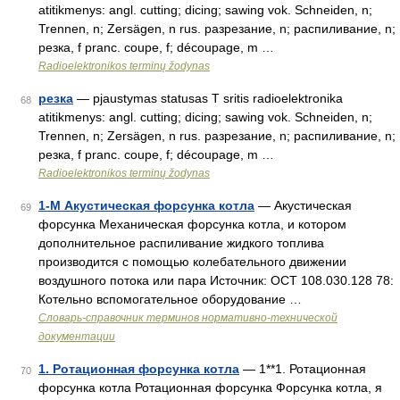
atitikmenys: angl. cutting; dicing; sawing vok. Schneiden, n;
Trennen, n; Zersägen, n rus. разрезание, n; распиливание, n;
резка, f pranc. coupe, f; découpage, m …
Radioelektronikos terminų žodynas
резка
— pjaustymas statusas T sritis radioelektronika
68
atitikmenys: angl. cutting; dicing; sawing vok. Schneiden, n;
Trennen, n; Zersägen, n rus. разрезание, n; распиливание, n;
резка, f pranc. coupe, f; découpage, m …
Radioelektronikos terminų žodynas
1-М Акустическая форсунка котла
— Акустическая
69
форсунка Механическая форсунка котла, и котором
дополнительное распиливание жидкого топлива
производится с помощью колебательного движении
воздушного потока или пара Источник: ОСТ 108.030.128 78:
Котельно вспомогательное оборудование …
Словарь-справочник терминов нормативно-технической
документации
1. Ротационная форсунка котла
— 1**1. Ротационная
70
форсунка котла Ротационная форсунка Форсунка котла, я